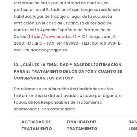
reclamación ante una autoridad de control, en
particular, en el Estado en el que tenga su residencia
habitual, lugar de trabajo o lugar de la supuesta
infracción. En el caso de España, la autoridad de
control es la Agencia Española de Protección de
Datos (
https://www.aepd.es/
) – C/ Jorge Juan, 6
28001-Madrid – FAX: 914483680- TELF: 901 100 099- E-
mail: ciudadano@agpd.es
10. ¿CUÁL ES LA FINALIDAD Y BASE DE LEGITIMACIÓN
PARA EL TRATAMIENTO DE LOS DATOS Y CUANTO SE
CONSERVARAN LOS DATOS?
Detallamos a continuación las finalidades de los
tratamientos de datos llevados a cabo por alguno, o
todos, de los Responsables de Tratamiento
enumerados con anterioridad.
ACTIVIDAD DE
FINALIDAD DEL
BAS
TRATAMIENTO
TRATAMIENTO
LEG