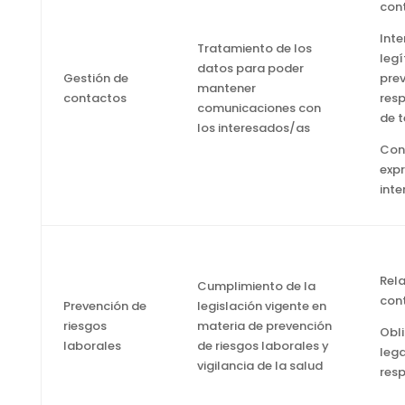
con
Inte
Tratamiento de los
leg
datos para poder
Gestión de
prev
mantener
contactos
res
comunicaciones con
de t
los interesados/as
Con
expr
int
Rel
Cumplimiento de la
con
Prevención de
legislación vigente en
riesgos
materia de prevención
Obl
laborales
de riesgos laborales y
lega
vigilancia de la salud
res