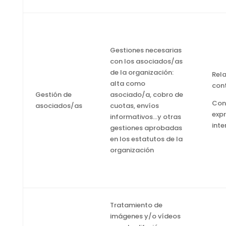
Gestiones necesarias
con los asociados/as
de la organización:
Rel
alta como
con
Gestión de
asociado/a, cobro de
Con
asociados/as
cuotas, envíos
expr
informativos…y otras
int
gestiones aprobadas
en los estatutos de la
organización
Tratamiento de
imágenes y/o vídeos