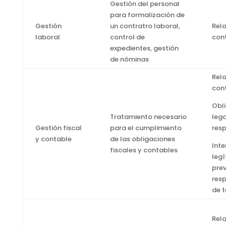
Gestión del personal
para formalización de
Gestión
un contratro laboral,
Rel
laboral
control de
con
expedientes, gestión
de nóminas
Rel
con
Obl
Tratamiento necesario
lega
Gestión fiscal
para el cumplimiento
res
y contable
de las obligaciones
Inte
fiscales y contables
leg
prev
res
de t
Rel