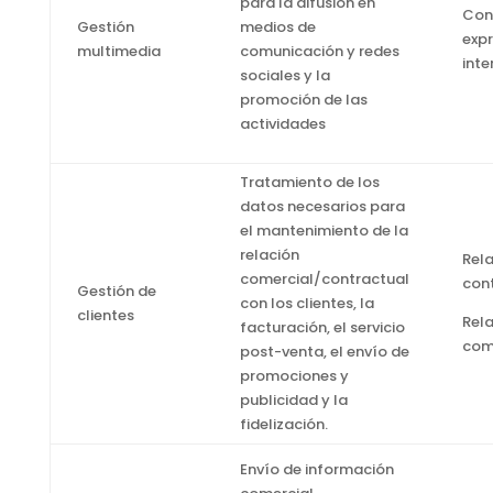
para la difusión en
Con
Gestión
medios de
expr
multimedia
comunicación y redes
int
sociales y la
promoción de las
actividades
Tratamiento de los
datos necesarios para
el mantenimiento de la
relación
Rel
comercial/contractual
con
Gestión de
con los clientes, la
clientes
Rel
facturación, el servicio
com
post-venta, el envío de
promociones y
publicidad y la
fidelización.
Envío de información