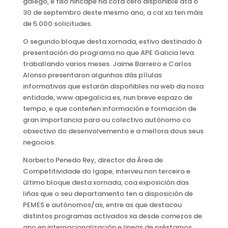
galego, e fixo hincapé na cota cero dispoñible ata o
30 de septembro deste mesmo ano, a cal xa ten máis
de 5.000 solicitudes.
O segundo bloque desta xornada, estivo destinado á
presentación do programa no que APE Galicia leva
traballando varios meses. Jaime Barreiro e Carlos
Alonso presentaron algunhas dás pílulas
informativas que estarán dispoñibles na web da nosa
entidade, www.apegalicia.es, nun breve espazo de
tempo, e que conteñen información e formación de
gran importancia para ou colectivo autónomo co
obxectivo do desenvolvemento e a mellora dous seus
negocios.
Norberto Penedo Rey, director da Área de
Competitividade do Igape, interveu non terceiro e
último bloque desta xornada, coa exposición das
liñas que o seu departamento ten a disposición de
PEMES e autónomos/as, entre as que destacou
distintos programas activados xa desde comezos de
ano en internacionalización e lineas de préstamos