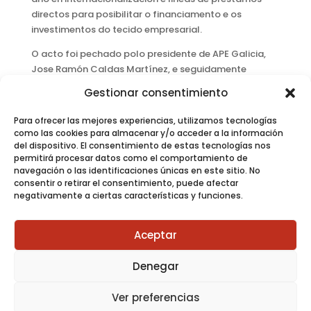
directos para posibilitar o financiamento e os
investimentos do tecido empresarial.
O acto foi pechado polo presidente de APE Galicia,
Jose Ramón Caldas Martínez, e seguidamente
convidouse a tódolos/as asistentes a un networking,
Gestionar consentimiento
para compartir ideas, opinións e establecer novas
relacións profesionais.
Para ofrecer las mejores experiencias, utilizamos tecnologías
como las cookies para almacenar y/o acceder a la información
del dispositivo. El consentimiento de estas tecnologías nos
permitirá procesar datos como el comportamiento de
navegación o las identificaciones únicas en este sitio. No
consentir o retirar el consentimiento, puede afectar
[hbupro_banner id="48087"]
negativamente a ciertas características y funciones.
Aceptar
Política de Privacidade
Denegar
Política de Cookies
Aviso Legal
Ver preferencias