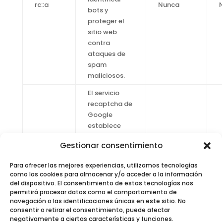
rc::a
Nunca
bots y
proteger el
sitio web
contra
ataques de
spam
maliciosos.
El servicio
recaptcha de
Google
establece
esta cookie
Gestionar consentimiento
para
identificar
rc::c
Sesión
Para ofrecer las mejores experiencias, utilizamos tecnologías
bots y
como las cookies para almacenar y/o acceder a la información
proteger el
del dispositivo. El consentimiento de estas tecnologías nos
sitio web
permitirá procesar datos como el comportamiento de
navegación o las identificaciones únicas en este sitio. No
contra
consentir o retirar el consentimiento, puede afectar
ataques de
negativamente a ciertas características y funciones.