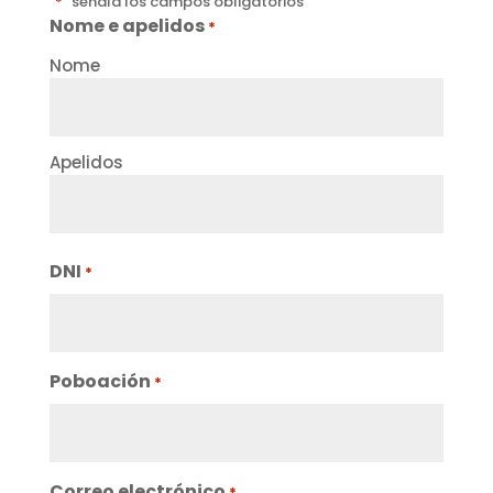
"
*
" señala los campos obligatorios
Nome e apelidos
*
Nome
Apelidos
DNI
*
Poboación
*
Correo electrónico
*