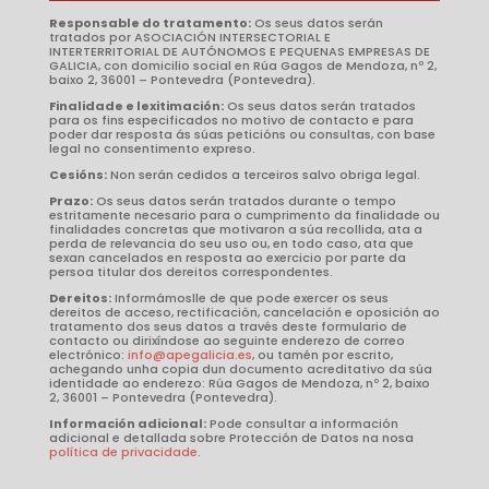
Responsable do tratamento:
Os seus datos serán
tratados por ASOCIACIÓN INTERSECTORIAL E
INTERTERRITORIAL DE AUTÓNOMOS E PEQUENAS EMPRESAS DE
GALICIA, con domicilio social en Rúa Gagos de Mendoza, nº 2,
baixo 2, 36001 – Pontevedra (Pontevedra).
Finalidade e lexitimación:
Os seus datos serán tratados
para os fins especificados no motivo de contacto e para
poder dar resposta ás súas peticións ou consultas, con base
legal no consentimento expreso.
Cesións:
Non serán cedidos a terceiros salvo obriga legal.
Prazo:
Os seus datos serán tratados durante o tempo
estritamente necesario para o cumprimento da finalidade ou
finalidades concretas que motivaron a súa recollida, ata a
perda de relevancia do seu uso ou, en todo caso, ata que
sexan cancelados en resposta ao exercicio por parte da
persoa titular dos dereitos correspondentes.
Dereitos:
Informámoslle de que pode exercer os seus
dereitos de acceso, rectificación, cancelación e oposición ao
tratamento dos seus datos a través deste formulario de
contacto ou dirixíndose ao seguinte enderezo de correo
electrónico:
info@apegalicia.es
, ou tamén por escrito,
achegando unha copia dun documento acreditativo da súa
identidade ao enderezo: Rúa Gagos de Mendoza, nº 2, baixo
2, 36001 – Pontevedra (Pontevedra).
Información adicional:
Pode consultar a información
adicional e detallada sobre Protección de Datos na nosa
política de privacidade
.